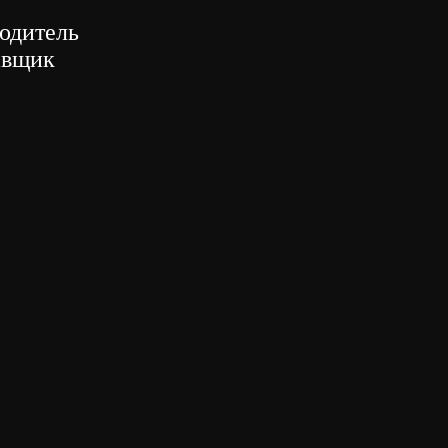
одитель
авщик