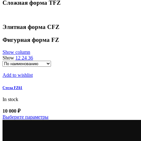
Сложная форма ТFZ
Элитная форма CFZ
Фигурная форма FZ
Show column
Show
12
24
36
Add to wishlist
Стела FZ61
In stock
10 000
₽
Этот
Выберите параметры
товар
имеет
несколько
вариаций.