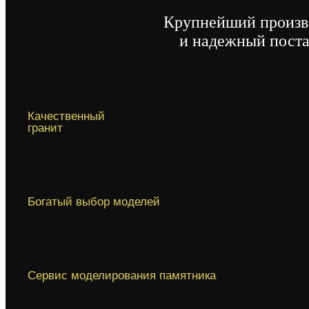
Опции
Крупнейший произв
можно
выбрать
и надежный пост
на
странице
товара.
Качественный
гранит
Богатый выбор моделей
Сервис моделирования памятника