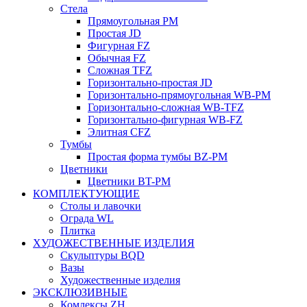
Стела
Прямоугольная РМ
Простая JD
Фигурная FZ
Обычная FZ
Сложная ТFZ
Горизонтально-простая JD
Горизонтально-прямоугольная WB-PM
Горизонтально-сложная WB-TFZ
Горизонтально-фигурная WB-FZ
Элитная CFZ
Тумбы
Простая форма тумбы BZ-PM
Цветники
Цветники BT-PM
КОМПЛЕКТУЮЩИЕ
Столы и лавочки
Ограда WL
Плитка
ХУДОЖЕСТВЕННЫЕ ИЗДЕЛИЯ
Скульптуры BQD
Вазы
Художественные изделия
ЭКСКЛЮЗИВНЫЕ
Комлексы ZH