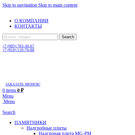
Skip to navigation
Skip to main content
О КОМПАНИИ
КОНТАКТЫ
Search
+7 (985) 783-36-67
+7 (916) 110-70-88
Пн-Вс с 08:00 до 22:00 ч.
г. Чехов
промзона Новосёлки
ЗАКАЗАТЬ ЗВОНОК!
0
items
0
₽
Menu
Menu
Search
ПАМЯТНИКИ
Надгробные плиты
Надгроная плита MG-PM